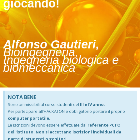
giocando!
Alfonso Gautieri,
Bioingegneria,
Ingegneria biologica e
biomeccanica
NOTA BENE
Sono ammissibili al corso studenti del
III e IV anno.
Per partecipare all'HACKATON è obbligatorio portare il proprio
computer portatile
.
Le iscrizioni devono essere effettuate dal
referente PCTO
dell'istituto. Non si accettano iscrizioni individuali da
parte di studenti o genitori.