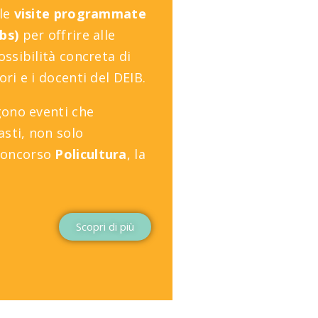
lle
visite programmate
abs)
per offrire alle
ossibilità concreta di
ori e i docenti del DEIB.
ngono
eventi che
asti, non solo
concorso
Policultura
, la
.
Scopri di più