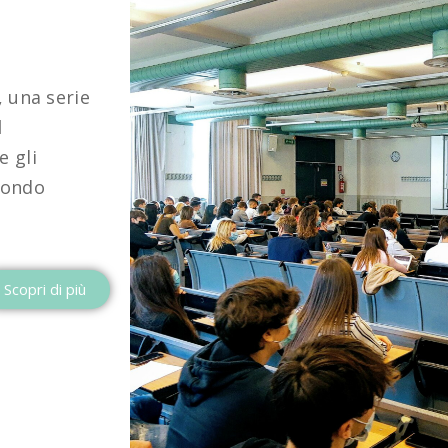
, una serie
l
e gli
mondo
Scopri di più