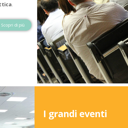
ttica
.
Scopri di più
I grandi eventi