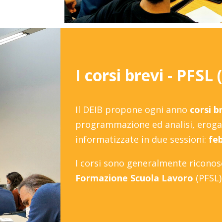
I corsi brevi - PFSL
Il DEIB propone ogni anno
corsi b
programmazione ed analisi, erogat
informatizzate in due sessioni:
fe
I corsi sono generalmente riconos
Formazione Scuola Lavoro
(PFSL)