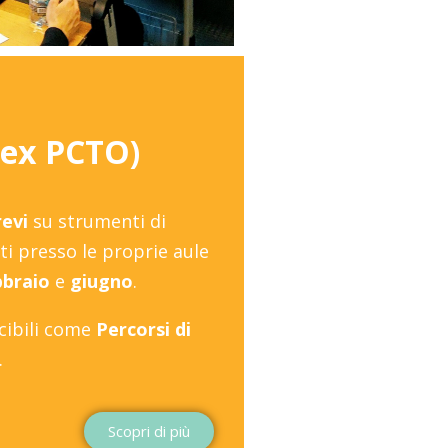
 (ex PCTO)
revi
su strumenti di
i presso le proprie aule
bbraio
e
giugno
.
cibili come
Percorsi di
.
Scopri di più