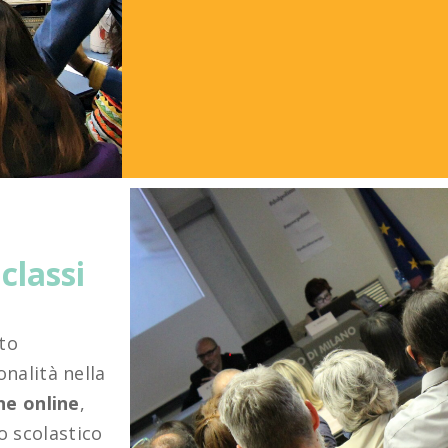
classi
to
nalità nella
ne online
,
lo scolastico