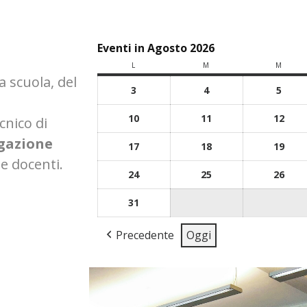
Eventi in Agosto 2026
L
M
M
a scuola, del
3
4
5
10
11
12
ecnico di
gazione
17
18
19
e docenti.
24
25
26
31
Precedente
Oggi