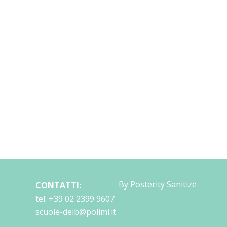
By
Posterity Sanitize
CONTATTI:
tel. +39 02 2399 9607
scuole-deib@polimi.it