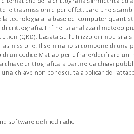
 le tematiche della crittografia simmetrica ed 
te le trasmissioni e per effettuare uno scambio
 la tecnologia alla base del computer quantisti
 di crittografia. Infine, si analizza il metodo 
ution (QKD), basata sull’utilizzo di impulsi a 
trasmissione.
Il seminario si compone di una pa
o di un codice Matlab per cifrare/decifrare u
 chiave crittografica a partire da chiavi pubbli
 una chiave non conosciuta applicando l’attacc
rme software defined radio