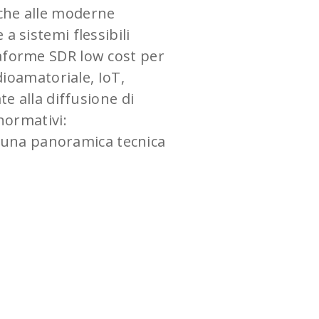
iche alle moderne
a sistemi flessibili
taforme SDR low cost per
dioamatoriale, IoT,
e alla diffusione di
normativi:
re una panoramica tecnica