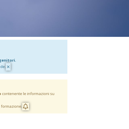
genitori.
×
nde.
o
contenente le informazioni su
i formazione.